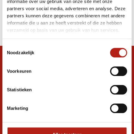
informatie over uw gebruik van onze site met onze
Shirt
partners voor social media, adverteren en analyse. Deze
partners kunnen deze gegevens combineren met andere
Producten
informatie die u aan ze heeft verstrekt of die ze hebben
Filter
verzameld op basis van uw gebruik van hun services.
Sorteren op
Toestemmingsselectie
Noodzakelijk
Snel antwoord op je vraag?
Stel je vraag in de chat, en we helpen je
Voorkeuren
graag verder. 24/7
Volg ons
Statistieken
Marketing
Ontvang de nieuwste aanbiedingen en
promoties
Inschrijven voor