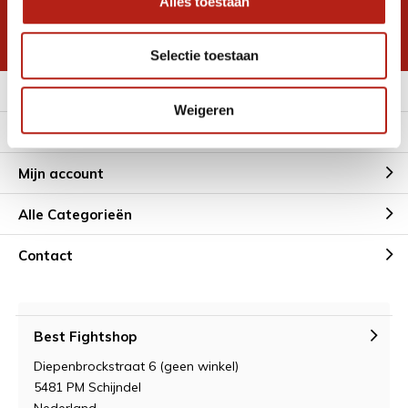
Alles toestaan
korting
* Lees hier de wettelijke beperkingen
Selectie toestaan
Meer informatie
Weigeren
Klantenservice
Mijn account
Alle Categorieën
Contact
Best Fightshop
Diepenbrockstraat 6 (geen winkel)
5481 PM Schijndel