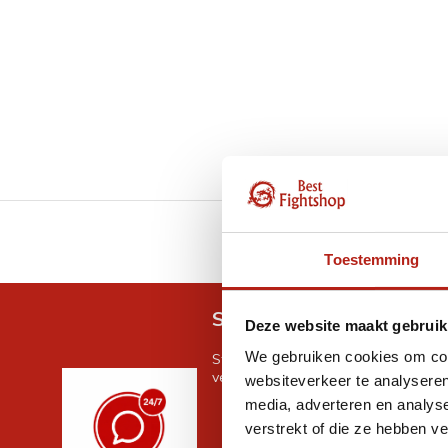
GRATIS verzending v.a 
Toestemming
Snel antwoord op je vra
Deze website maakt gebruik
We gebruiken cookies om cont
Stel je vraag in de chat, en we help
verder. 24/7
websiteverkeer te analyseren
media, adverteren en analys
verstrekt of die ze hebben v