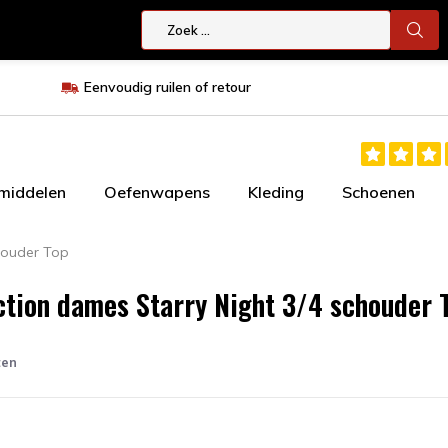
Eenvoudig ruilen of retour
smiddelen
Oefenwapens
Kleding
Schoenen
chouder Top
iction dames Starry Night 3/4 schouder 
ten