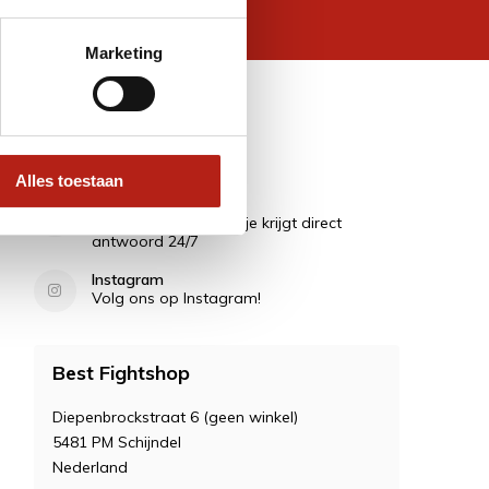
 wettelijke beperkingen
Marketing
Contact
Alles toestaan
Vragen?
Stel ze in de Chat en je krijgt direct
antwoord 24/7
Instagram
Volg ons op Instagram!
Best Fightshop
Diepenbrockstraat 6 (geen winkel)
5481 PM Schijndel
Nederland