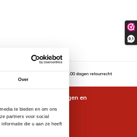
9,1
100 dagen retourrecht
Over
de nieuwste aanbiedingen en
es
 media te bieden en om ons
ze partners voor social
nformatie die u aan ze heeft
jven voor korting