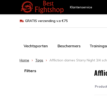
Klantenservice
GRATIS verzending v.a €75
Vechtsporten
Beschermers
Training
Home
Tags
Affliction dames Starry Night 3/4 s
Affl
Filters
Produc