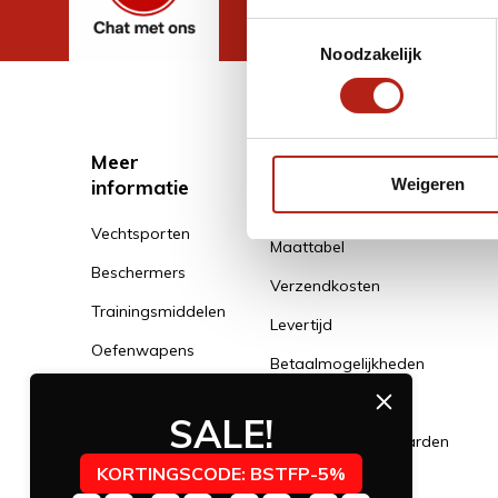
Toestemmingsselectie
Noodzakelijk
Meer
Klantenservice
informatie
Weigeren
Klantenservice
Vechtsporten
Maattabel
Beschermers
Verzendkosten
Trainingsmiddelen
Levertijd
Oefenwapens
Betaalmogelijkheden
Kleding
Klachtenservice
SALE!
Schoenen
Algemene voorwaarden
Banden
KORTINGSCODE: BSTFP-5%
Privacy Policy