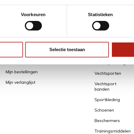
* Lees hier de
Voorkeuren
Statistieken
Mijn account
Alle
Categorieën
Selectie toestaan
Een account aanmaken / gegevens
bewaren
Alles Opruiming
Mijn bestellingen
Vechtsporten
Mijn verlanglijst
Vechtsport
banden
Sportkleding
Schoenen
Beschermers
Trainingsmiddelen