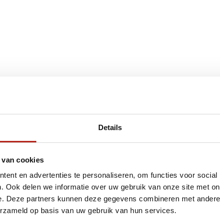
€75
Eenvoudig ruilen of retour
Details
ag?
Volg ons
Ontvang 
 van cookies
promoti
ent en advertenties te personaliseren, om functies voor social
en je graag
. Ook delen we informatie over uw gebruik van onze site met on
e. Deze partners kunnen deze gegevens combineren met andere i
erzameld op basis van uw gebruik van hun services.
Inschri