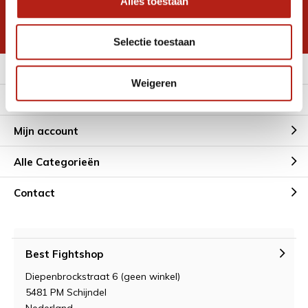
Alles toestaan
korting
* Lees hier de wettelijke beperkingen
Selectie toestaan
Meer informatie
Weigeren
Klantenservice
Mijn account
Alle Categorieën
Contact
Best Fightshop
Diepenbrockstraat 6 (geen winkel)
5481 PM Schijndel