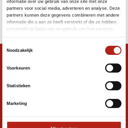
informatie over uw gebruik van onze site met onze
Shirt
partners voor social media, adverteren en analyse. Deze
partners kunnen deze gegevens combineren met andere
Producten
informatie die u aan ze heeft verstrekt of die ze hebben
Filter
verzameld op basis van uw gebruik van hun services.
Sorteren op
Toestemmingsselectie
Noodzakelijk
Snel antwoord op je vraag?
Stel je vraag in de chat, en we helpen je
Voorkeuren
graag verder. 24/7
Volg ons
Statistieken
Marketing
Ontvang de nieuwste aanbiedingen en
promoties
Inschrijven voor