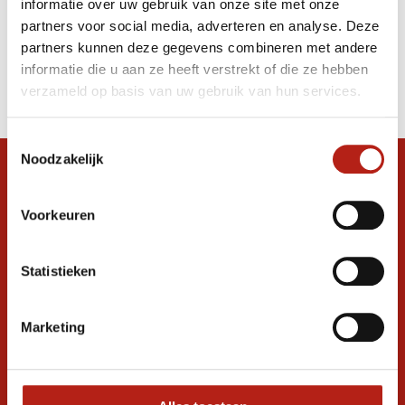
informatie over uw gebruik van onze site met onze
WT voetbeschermers
partners voor social media, adverteren en analyse. Deze
partners kunnen deze gegevens combineren met andere
Producten
informatie die u aan ze heeft verstrekt of die ze hebben
Filter
verzameld op basis van uw gebruik van hun services.
Sorteren op
Toestemmingsselectie
Noodzakelijk
Snel antwoord op je vraag?
Stel je vraag in de chat, en we helpen je
Voorkeuren
graag verder. 24/7
Volg ons
Statistieken
Marketing
Ontvang de nieuwste aanbiedingen en
promoties
Inschrijven voor