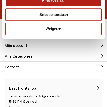
Alles toestaan
korting
* Lees hier de wettelijke beperkingen
Selectie toestaan
Meer informatie
Weigeren
Klantenservice
Mijn account
Alle Categorieën
Contact
Best Fightshop
Diepenbrockstraat 6 (geen winkel)
5481 PM Schijndel