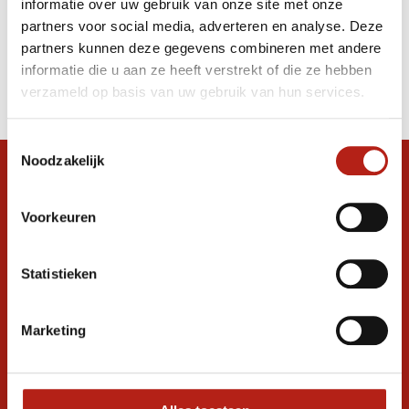
informatie over uw gebruik van onze site met onze
handschoenen
partners voor social media, adverteren en analyse. Deze
partners kunnen deze gegevens combineren met andere
Producten
informatie die u aan ze heeft verstrekt of die ze hebben
Filter
verzameld op basis van uw gebruik van hun services.
Sorteren op
Toestemmingsselectie
Noodzakelijk
Snel antwoord op je vraag?
Stel je vraag in de chat, en we helpen je
Voorkeuren
graag verder. 24/7
Volg ons
Statistieken
Marketing
Ontvang de nieuwste aanbiedingen en
promoties
Inschrijven voor