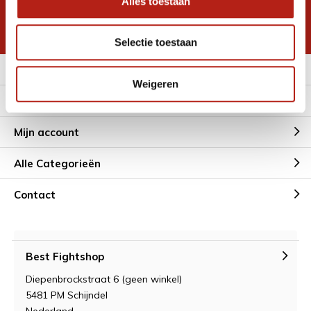
Alles toestaan
korting
* Lees hier de wettelijke beperkingen
Selectie toestaan
Meer informatie
Weigeren
Klantenservice
Mijn account
Alle Categorieën
Contact
Best Fightshop
Diepenbrockstraat 6 (geen winkel)
5481 PM Schijndel