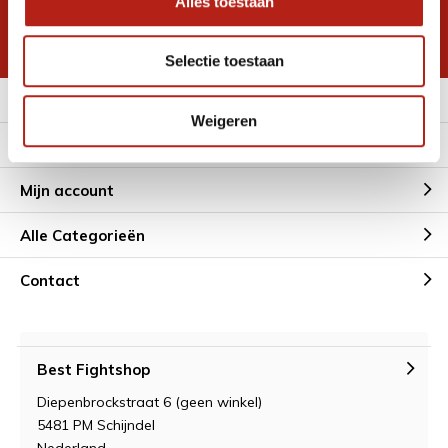
Alles toestaan
korting
* Lees hier de wettelijke beperkingen
Selectie toestaan
Meer informatie
Weigeren
Klantenservice
Mijn account
Alle Categorieën
Contact
Best Fightshop
Diepenbrockstraat 6 (geen winkel)
5481 PM Schijndel