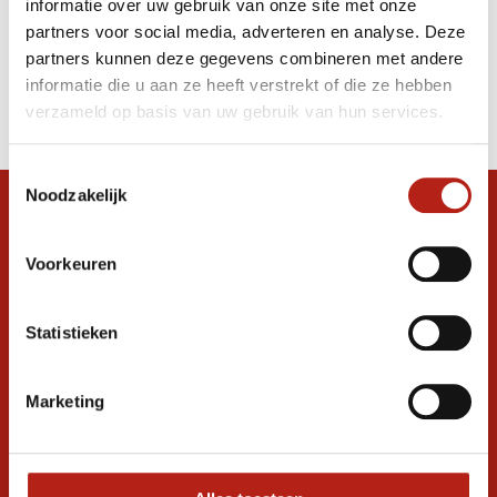
informatie over uw gebruik van onze site met onze
handbeschermers. DNK
partners voor social media, adverteren en analyse. Deze
partners kunnen deze gegevens combineren met andere
Producten
informatie die u aan ze heeft verstrekt of die ze hebben
Filter
verzameld op basis van uw gebruik van hun services.
Sorteren op
Toestemmingsselectie
Noodzakelijk
Snel antwoord op je vraag?
Stel je vraag in de chat, en we helpen je
Voorkeuren
graag verder. 24/7
Volg ons
Statistieken
Marketing
Ontvang de nieuwste aanbiedingen en
promoties
Inschrijven voor