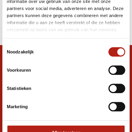
informatie over uw gebruik van onze site met onze
kruisbeschermer
partners voor social media, adverteren en analyse. Deze
partners kunnen deze gegevens combineren met andere
Producten
informatie die u aan ze heeft verstrekt of die ze hebben
Filter
verzameld op basis van uw gebruik van hun services.
Sorteren op
Toestemmingsselectie
Noodzakelijk
Snel antwoord op je vraag?
Stel je vraag in de chat, en we helpen je
Voorkeuren
graag verder. 24/7
Volg ons
Statistieken
Marketing
Ontvang de nieuwste aanbiedingen en
promoties
Inschrijven voor