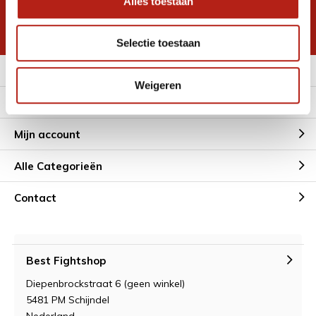
Alles toestaan
korting
* Lees hier de wettelijke beperkingen
Selectie toestaan
Meer informatie
Weigeren
Klantenservice
Mijn account
Alle Categorieën
Contact
Best Fightshop
Diepenbrockstraat 6 (geen winkel)
5481 PM Schijndel