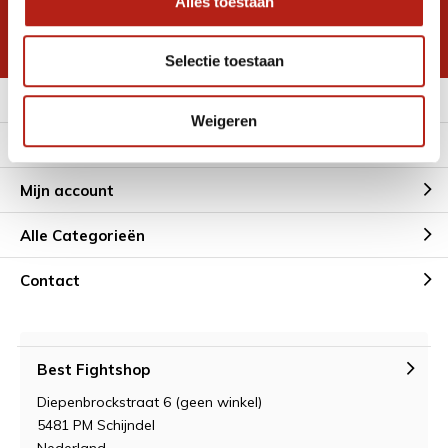
Alles toestaan
korting
* Lees hier de wettelijke beperkingen
Selectie toestaan
Meer informatie
Weigeren
Klantenservice
Mijn account
Alle Categorieën
Contact
Best Fightshop
Diepenbrockstraat 6 (geen winkel)
5481 PM Schijndel