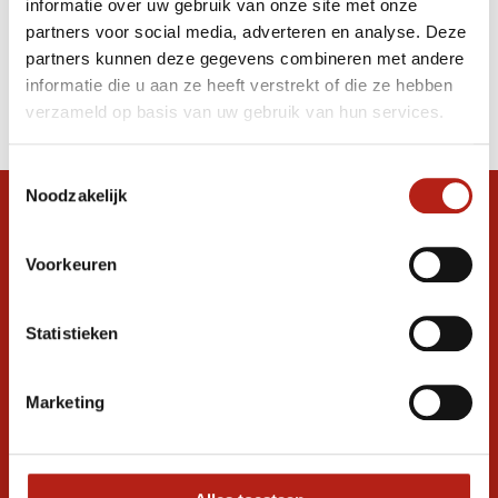
informatie over uw gebruik van onze site met onze
with Thumb. RFEK
partners voor social media, adverteren en analyse. Deze
partners kunnen deze gegevens combineren met andere
Producten
informatie die u aan ze heeft verstrekt of die ze hebben
Filter
verzameld op basis van uw gebruik van hun services.
Sorteren op
Toestemmingsselectie
Noodzakelijk
Snel antwoord op je vraag?
Stel je vraag in de chat, en we helpen je
Voorkeuren
graag verder. 24/7
Volg ons
Statistieken
Marketing
Ontvang de nieuwste aanbiedingen en
promoties
Inschrijven voor