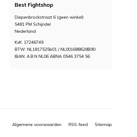
Best Fightshop
Diepenbrockstraat 6 (geen winkel)
5481 PM Schijndel
Nederland
KvK: 17246749
BTW: NL1817525b01 / NL001688628B90
IBAN: A.B.N NL06 ABNA 0546 3754 56
Algemene voorwaarden
RSS-feed
Sitemap