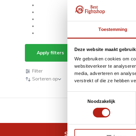
Toestemming
Producten getagd m
Deze website maakt gebruik
Apply filters
We gebruiken cookies om cont
Producten
websiteverkeer te analyseren
Filter
media, adverteren en analys
Sorteren op
verstrekt of die ze hebben v
Toestemmingsselectie
Noodzakelijk
GRATIS verzending v.a 
Snel antwoord op je vra