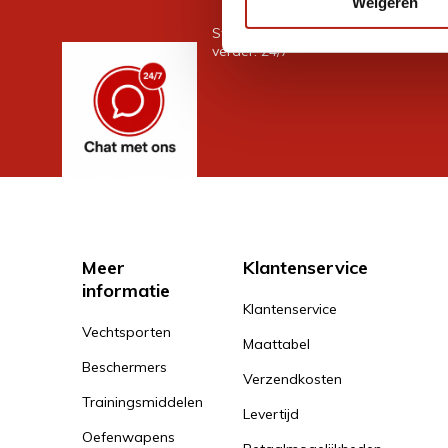
Weigeren
Stel je vraag in de chat, en we help
verder. 24/7
Meer
Klantenservice
informatie
Klantenservice
Vechtsporten
Maattabel
Beschermers
Verzendkosten
Trainingsmiddelen
Levertijd
Oefenwapens