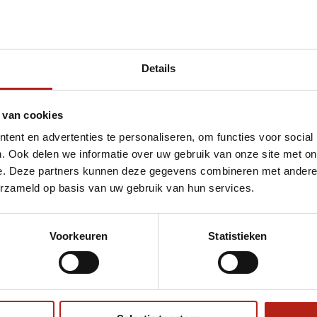
Details
et Advantage karate handbeschermers
 van cookies
ent en advertenties te personaliseren, om functies voor social
. Ook delen we informatie over uw gebruik van onze site met on
e. Deze partners kunnen deze gegevens combineren met andere i
erzameld op basis van uw gebruik van hun services.
Voorkeuren
Statistieken
€75
Eenvoudig ruilen of retour
ag?
Volg ons
Ontvang 