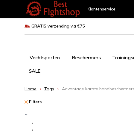
Klantenservice
GRATIS verzending v.a €75
Vechtsporten
Beschermers
Training
SALE
Home
Tags
Advantage karate handbeschermer
Filters