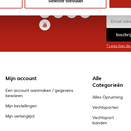
Selectie toestaan
promoti
en je graag
Inschri
* Lees hier de
Mijn account
Alle
Categorieën
Een account aanmaken / gegevens
bewaren
Alles Opruiming
Mijn bestellingen
Vechtsporten
Mijn verlanglijst
Vechtsport
banden