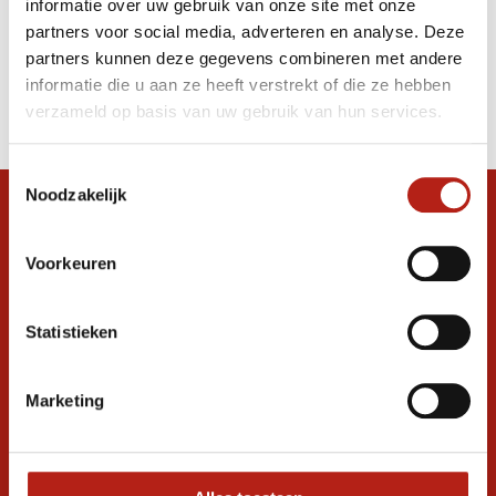
informatie over uw gebruik van onze site met onze
kruisbeschermer
partners voor social media, adverteren en analyse. Deze
partners kunnen deze gegevens combineren met andere
Producten
informatie die u aan ze heeft verstrekt of die ze hebben
Filter
verzameld op basis van uw gebruik van hun services.
Sorteren op
Toestemmingsselectie
Noodzakelijk
Snel antwoord op je vraag?
Stel je vraag in de chat, en we helpen je
Voorkeuren
graag verder. 24/7
Volg ons
Statistieken
Marketing
Ontvang de nieuwste aanbiedingen en
promoties
Inschrijven voor