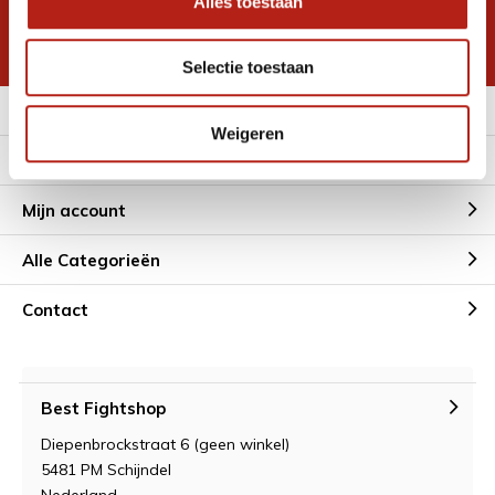
Alles toestaan
korting
* Lees hier de wettelijke beperkingen
Selectie toestaan
Meer informatie
Weigeren
Klantenservice
Mijn account
Alle Categorieën
Contact
Best Fightshop
Diepenbrockstraat 6 (geen winkel)
5481 PM Schijndel