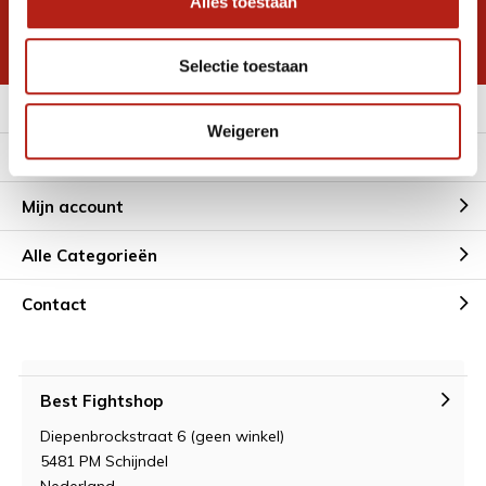
Alles toestaan
korting
* Lees hier de wettelijke beperkingen
Selectie toestaan
Meer informatie
Weigeren
Klantenservice
Mijn account
Alle Categorieën
Contact
Best Fightshop
Diepenbrockstraat 6 (geen winkel)
5481 PM Schijndel