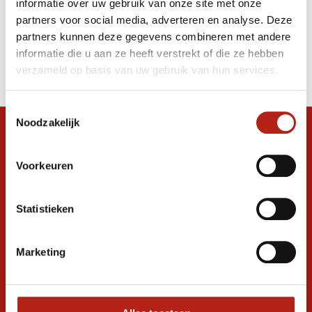
informatie over uw gebruik van onze site met onze
Bokshandschoenen
partners voor social media, adverteren en analyse. Deze
partners kunnen deze gegevens combineren met andere
Producten
informatie die u aan ze heeft verstrekt of die ze hebben
Filter
verzameld op basis van uw gebruik van hun services.
Sorteren op
Toestemmingsselectie
Noodzakelijk
Snel antwoord op je vraag?
Stel je vraag in de chat, en we helpen je
Voorkeuren
graag verder. 24/7
Volg ons
Statistieken
Marketing
Ontvang de nieuwste aanbiedingen en
promoties
Inschrijven voor