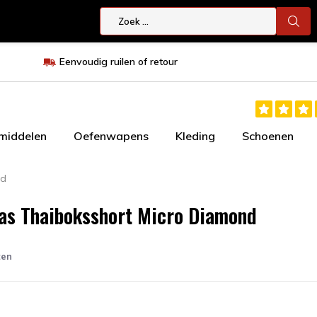
Eenvoudig ruilen of retour
smiddelen
Oefenwapens
Kleding
Schoenen
nd
as Thaiboksshort Micro Diamond
ten