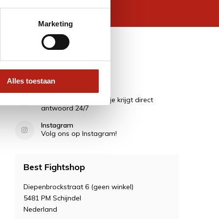
 wettelijke beperkingen
Marketing
Contact
Alles toestaan
Vragen?
Stel ze in de Chat en je krijgt direct
antwoord 24/7
Instagram
Volg ons op Instagram!
Best Fightshop
Diepenbrockstraat 6 (geen winkel)
5481 PM Schijndel
Nederland