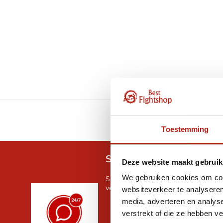
GRATIS verzending v.a 
Toestemming
Snel antwoord op je vra
Deze website maakt gebruik
We gebruiken cookies om cont
Stel je vraag in de chat, en we help
verder. 24/7
websiteverkeer te analyseren
media, adverteren en analys
verstrekt of die ze hebben v