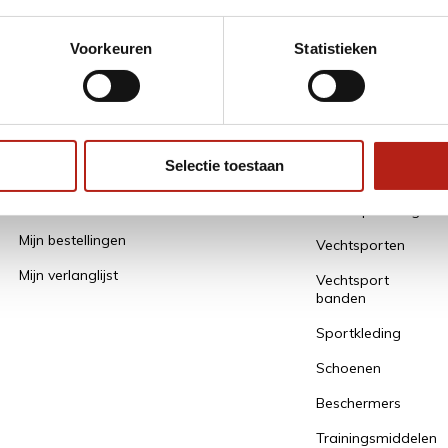
* Lees hier de
Voorkeuren
Statistieken
Mijn account
Alle
Categorieën
Selectie toestaan
Een account aanmaken / gegevens
bewaren
Alles Opruiming
Mijn bestellingen
Vechtsporten
Mijn verlanglijst
Vechtsport
banden
Sportkleding
Schoenen
Beschermers
Trainingsmiddelen