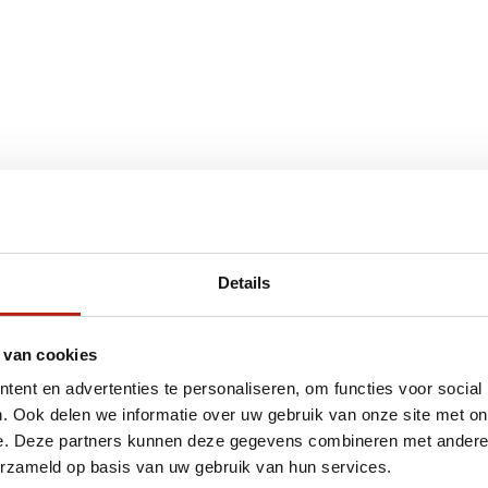
€75
Eenvoudig ruilen of retour
Details
ag?
Volg ons
Ontvang 
 van cookies
promoti
ent en advertenties te personaliseren, om functies voor social
en je graag
. Ook delen we informatie over uw gebruik van onze site met on
e. Deze partners kunnen deze gegevens combineren met andere i
erzameld op basis van uw gebruik van hun services.
Inschri