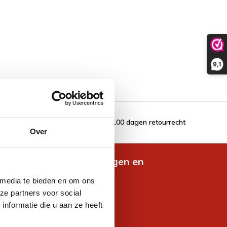
9,1
100 dagen retourrecht
Over
de nieuwste aanbiedingen en
es
 media te bieden en om ons
ze partners voor social
nformatie die u aan ze heeft
jven voor korting