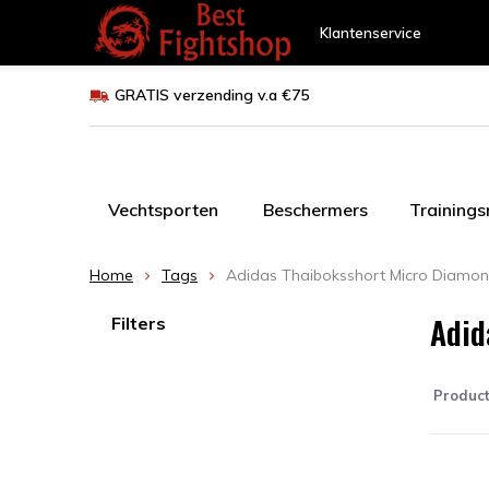
Klantenservice
GRATIS verzending v.a €75
Vechtsporten
Beschermers
Training
Home
Tags
Adidas Thaiboksshort Micro Diamo
Adid
Filters
Produc