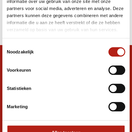
informatie over uw gebruik van onze site met onze
Kickboksshort
partners voor social media, adverteren en analyse. Deze
partners kunnen deze gegevens combineren met andere
Producten
informatie die u aan ze heeft verstrekt of die ze hebben
Filter
verzameld op basis van uw gebruik van hun services.
Sorteren op
Toestemmingsselectie
Noodzakelijk
Snel antwoord op je vraag?
Stel je vraag in de chat, en we helpen je
Voorkeuren
graag verder. 24/7
Volg ons
Statistieken
Marketing
Ontvang de nieuwste aanbiedingen en
promoties
Inschrijven voor