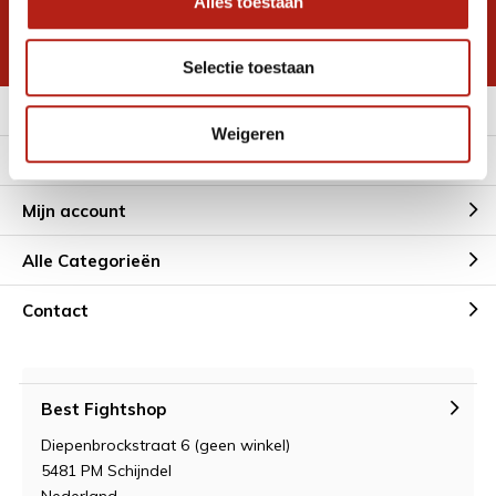
Alles toestaan
korting
* Lees hier de wettelijke beperkingen
Selectie toestaan
Meer informatie
Weigeren
Klantenservice
Mijn account
Alle Categorieën
Contact
Best Fightshop
Diepenbrockstraat 6 (geen winkel)
5481 PM Schijndel