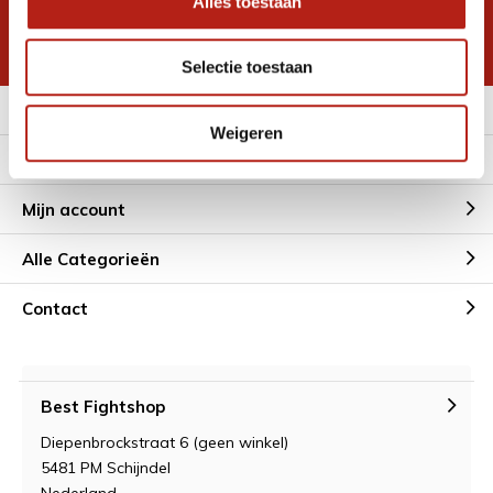
Alles toestaan
korting
* Lees hier de wettelijke beperkingen
Selectie toestaan
Meer informatie
Weigeren
Klantenservice
Mijn account
Alle Categorieën
Contact
Best Fightshop
Diepenbrockstraat 6 (geen winkel)
5481 PM Schijndel