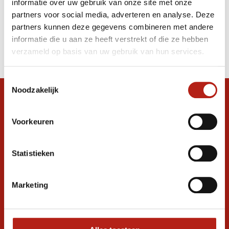
informatie over uw gebruik van onze site met onze
Hoofdbeschermer
partners voor social media, adverteren en analyse. Deze
partners kunnen deze gegevens combineren met andere
Producten
informatie die u aan ze heeft verstrekt of die ze hebben
Filter
verzameld op basis van uw gebruik van hun services.
Sorteren op
Toestemmingsselectie
Noodzakelijk
Snel antwoord op je vraag?
Stel je vraag in de chat, en we helpen je
Voorkeuren
graag verder. 24/7
Volg ons
Statistieken
Marketing
Ontvang de nieuwste aanbiedingen en
promoties
Inschrijven voor