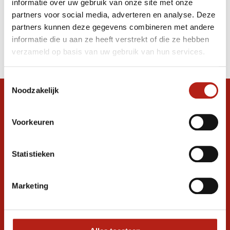
informatie over uw gebruik van onze site met onze
(Kick)Bokshandschoenen
partners voor social media, adverteren en analyse. Deze
partners kunnen deze gegevens combineren met andere
Producten
informatie die u aan ze heeft verstrekt of die ze hebben
Filter
verzameld op basis van uw gebruik van hun services.
Sorteren op
Toestemmingsselectie
Noodzakelijk
Snel antwoord op je vraag?
Stel je vraag in de chat, en we helpen je
Voorkeuren
graag verder. 24/7
Volg ons
Statistieken
Marketing
Ontvang de nieuwste aanbiedingen en
promoties
Inschrijven voor