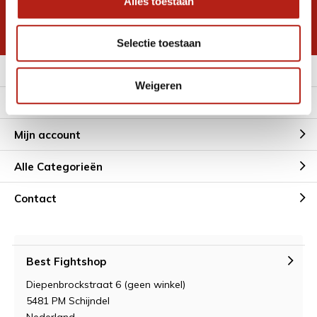
Alles toestaan
korting
* Lees hier de wettelijke beperkingen
Selectie toestaan
Meer informatie
Weigeren
Klantenservice
Mijn account
Alle Categorieën
Contact
Best Fightshop
Diepenbrockstraat 6 (geen winkel)
5481 PM Schijndel