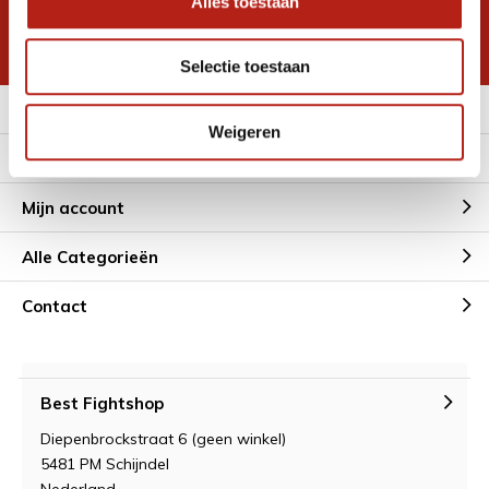
Alles toestaan
korting
* Lees hier de wettelijke beperkingen
Selectie toestaan
Meer informatie
Weigeren
Klantenservice
Mijn account
Alle Categorieën
Contact
Best Fightshop
Diepenbrockstraat 6 (geen winkel)
5481 PM Schijndel