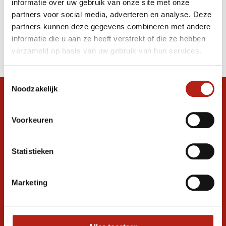
informatie over uw gebruik van onze site met onze
Training Bokshandschoenen
partners voor social media, adverteren en analyse. Deze
partners kunnen deze gegevens combineren met andere
Producten
informatie die u aan ze heeft verstrekt of die ze hebben
Filter
verzameld op basis van uw gebruik van hun services.
Sorteren op
Toestemmingsselectie
Noodzakelijk
Snel antwoord op je vraag?
Stel je vraag in de chat, en we helpen je
Voorkeuren
graag verder. 24/7
Volg ons
Statistieken
Marketing
Ontvang de nieuwste aanbiedingen en
promoties
Inschrijven voor