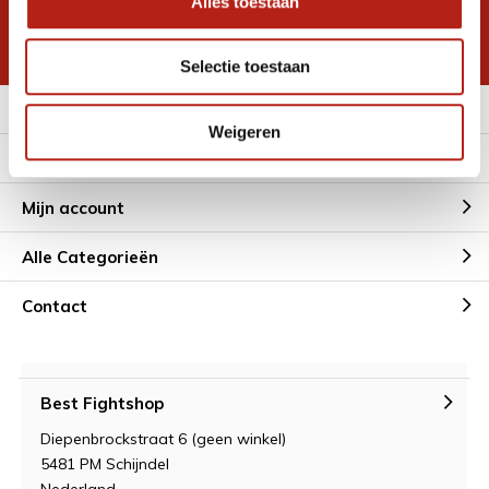
Alles toestaan
korting
* Lees hier de wettelijke beperkingen
Selectie toestaan
Meer informatie
Weigeren
Klantenservice
Mijn account
Alle Categorieën
Contact
Best Fightshop
Diepenbrockstraat 6 (geen winkel)
5481 PM Schijndel