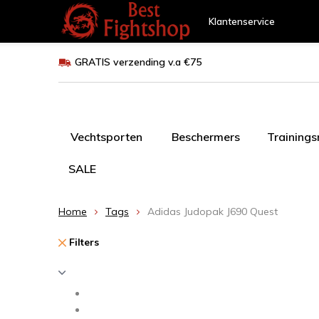
Klantenservice
GRATIS verzending v.a €75
Vechtsporten
Beschermers
Training
SALE
Home
Tags
Adidas Judopak J690 Quest
Filters