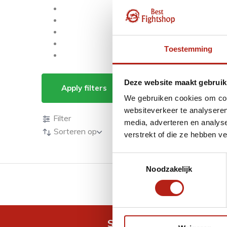
Toestemming
Producten getagd m
Deze website maakt gebruik
Apply filters
We gebruiken cookies om cont
Producten
websiteverkeer te analyseren
Filter
media, adverteren en analys
Sorteren op
verstrekt of die ze hebben v
Toestemmingsselectie
Noodzakelijk
GRATIS verzending v.a 
Snel antwoord op je vra