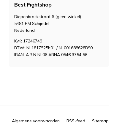
Best Fightshop
Diepenbrockstraat 6 (geen winkel)
5481 PM Schijndel
Nederland
KvK: 17246749
BTW: NL1817525b01 / NL001688628B90
IBAN: A.B.N NL06 ABNA 0546 3754 56
Algemene voorwaarden
RSS-feed
Sitemap