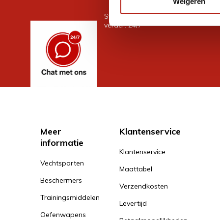
Weigeren
Stel je vraag in de chat, en we help
verder. 24/7
Meer
Klantenservice
informatie
Klantenservice
Vechtsporten
Maattabel
Beschermers
Verzendkosten
Trainingsmiddelen
Levertijd
Oefenwapens