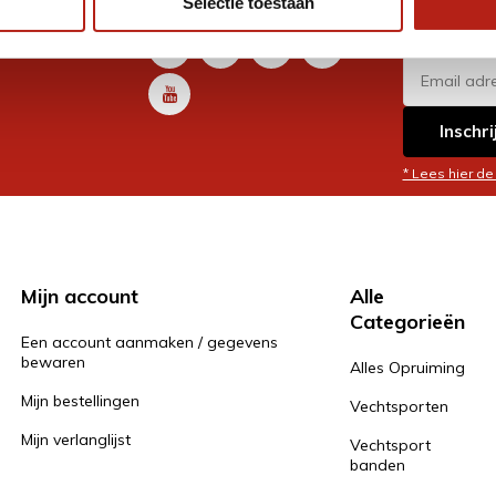
Selectie toestaan
promoti
en je graag
Inschri
* Lees hier de
Mijn account
Alle
Categorieën
Een account aanmaken / gegevens
bewaren
Alles Opruiming
Mijn bestellingen
Vechtsporten
Mijn verlanglijst
Vechtsport
banden