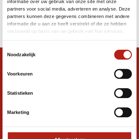
informatie over uw gebruik van onze site met onze
Quest Blauw/Oranje
partners voor social media, adverteren en analyse. Deze
partners kunnen deze gegevens combineren met andere
Producten
informatie die u aan ze heeft verstrekt of die ze hebben
Filter
verzameld op basis van uw gebruik van hun services.
Sorteren op
Toestemmingsselectie
Noodzakelijk
Snel antwoord op je vraag?
Stel je vraag in de chat, en we helpen je
Voorkeuren
graag verder. 24/7
Volg ons
Statistieken
Marketing
Ontvang de nieuwste aanbiedingen en
promoties
Inschrijven voor