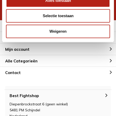
Alles toestaan
korting
* Lees hier de wettelijke beperkingen
Selectie toestaan
Meer informatie
Weigeren
Klantenservice
Mijn account
Alle Categorieën
Contact
Best Fightshop
Diepenbrockstraat 6 (geen winkel)
5481 PM Schijndel