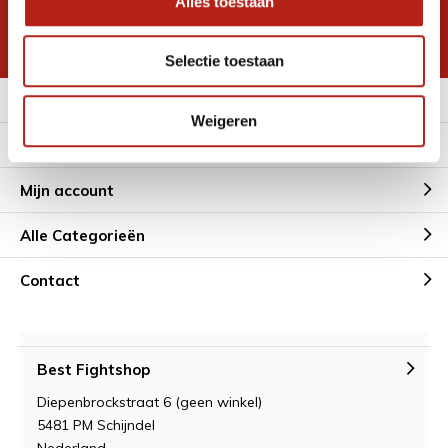
Alles toestaan
korting
* Lees hier de wettelijke beperkingen
Selectie toestaan
Meer informatie
Weigeren
Klantenservice
Mijn account
Alle Categorieën
Contact
Best Fightshop
Diepenbrockstraat 6 (geen winkel)
5481 PM Schijndel