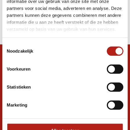
informatie over uw gebruik van onze site met onze
Scheenbeschermer
partners voor social media, adverteren en analyse. Deze
partners kunnen deze gegevens combineren met andere
Producten
informatie die u aan ze heeft verstrekt of die ze hebben
Filter
verzameld op basis van uw gebruik van hun services.
Sorteren op
Toestemmingsselectie
Noodzakelijk
Snel antwoord op je vraag?
Stel je vraag in de chat, en we helpen je
Voorkeuren
graag verder. 24/7
Volg ons
Statistieken
Marketing
Ontvang de nieuwste aanbiedingen en
promoties
Inschrijven voor