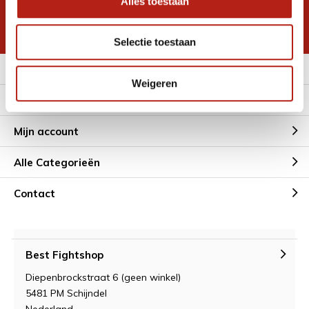
Alles toestaan
korting
* Lees hier de wettelijke beperkingen
Selectie toestaan
Meer informatie
Weigeren
Klantenservice
Mijn account
Alle Categorieën
Contact
Best Fightshop
Diepenbrockstraat 6 (geen winkel)
5481 PM Schijndel