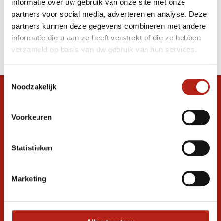
informatie over uw gebruik van onze site met onze
Mitt
partners voor social media, adverteren en analyse. Deze
partners kunnen deze gegevens combineren met andere
Producten
informatie die u aan ze heeft verstrekt of die ze hebben
Filter
verzameld op basis van uw gebruik van hun services.
Sorteren op
Toestemmingsselectie
Noodzakelijk
Snel antwoord op je vraag?
Stel je vraag in de chat, en we helpen je
Voorkeuren
graag verder. 24/7
Volg ons
Statistieken
Marketing
Ontvang de nieuwste aanbiedingen en
promoties
Inschrijven voor