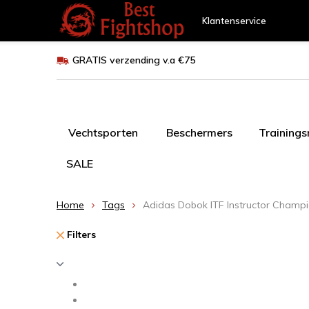
Klantenservice
GRATIS verzending v.a €75
Vechtsporten
Beschermers
Training
SALE
Home
Tags
Adidas Dobok ITF Instructor Champ
Filters