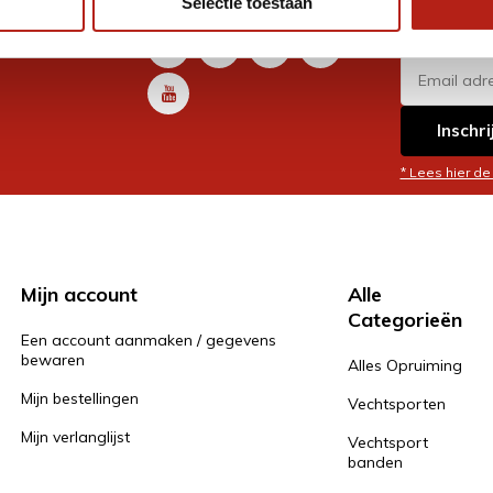
Selectie toestaan
promoti
en je graag
Inschri
* Lees hier de
Mijn account
Alle
Categorieën
Een account aanmaken / gegevens
bewaren
Alles Opruiming
Mijn bestellingen
Vechtsporten
Mijn verlanglijst
Vechtsport
banden