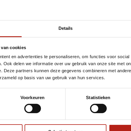
Details
et Adidas Dobok ITF Instructor Champion
 van cookies
ent en advertenties te personaliseren, om functies voor social
. Ook delen we informatie over uw gebruik van onze site met on
e. Deze partners kunnen deze gegevens combineren met andere i
erzameld op basis van uw gebruik van hun services.
Voorkeuren
Statistieken
€75
Eenvoudig ruilen of retour
ag?
Volg ons
Ontvang 