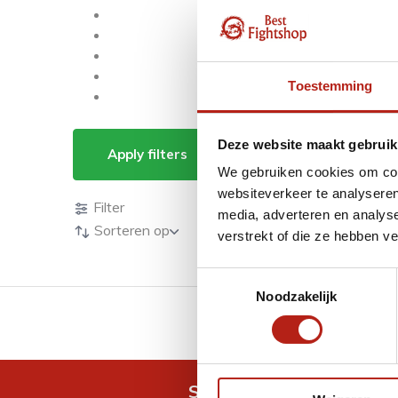
Toestemming
Producten getagd m
Deze website maakt gebruik
Apply filters
We gebruiken cookies om cont
Producten
websiteverkeer te analyseren
Filter
media, adverteren en analys
Sorteren op
verstrekt of die ze hebben v
Toestemmingsselectie
Noodzakelijk
GRATIS verzending v.a 
Snel antwoord op je vra