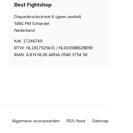
Best Fightshop
Diepenbrockstraat 6 (geen winkel)
5481 PM Schijndel
Nederland
KvK: 17246749
BTW: NL1817525b01 / NL001688628B90
IBAN: A.B.N NL06 ABNA 0546 3754 56
Algemene voorwaarden
RSS-feed
Sitemap