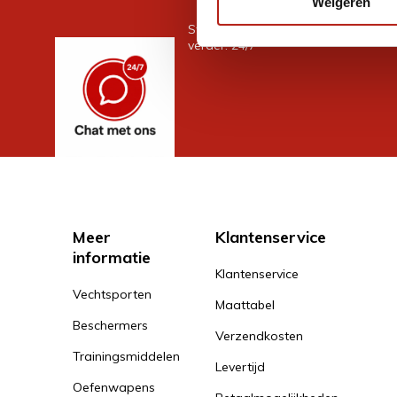
Weigeren
Stel je vraag in de chat, en we help
verder. 24/7
Meer
Klantenservice
informatie
Klantenservice
Vechtsporten
Maattabel
Beschermers
Verzendkosten
Trainingsmiddelen
Levertijd
Oefenwapens