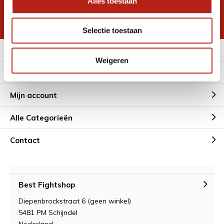
Alles toestaan
korting
* Lees hier de wettelijke beperkingen
Selectie toestaan
Meer informatie
Weigeren
Klantenservice
Mijn account
Alle Categorieën
Contact
Best Fightshop
Diepenbrockstraat 6 (geen winkel)
5481 PM Schijndel