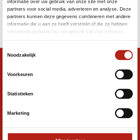
informatie over uw gebruik van onze site met onze
Belt Champion
partners voor social media, adverteren en analyse. Deze
partners kunnen deze gegevens combineren met andere
Producten
informatie die u aan ze heeft verstrekt of die ze hebben
Filter
verzameld op basis van uw gebruik van hun services.
Sorteren op
Toestemmingsselectie
Noodzakelijk
Snel antwoord op je vraag?
Stel je vraag in de chat, en we helpen je
Voorkeuren
graag verder. 24/7
Volg ons
Statistieken
Marketing
Ontvang de nieuwste aanbiedingen en
promoties
Inschrijven voor