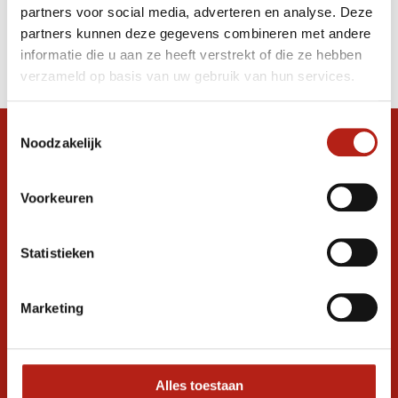
partners voor social media, adverteren en analyse. Deze
Producten
partners kunnen deze gegevens combineren met andere
informatie die u aan ze heeft verstrekt of die ze hebben
Filter
verzameld op basis van uw gebruik van hun services.
Sorteren op
Toestemmingsselectie
Noodzakelijk
Snel antwoord op je vraag?
Stel je vraag in de chat, en we helpen je
graag verder. 24/7
Voorkeuren
Volg ons
Statistieken
Marketing
Ontvang de nieuwste aanbiedingen en
promoties
Inschrijven voor
korting
Alles toestaan