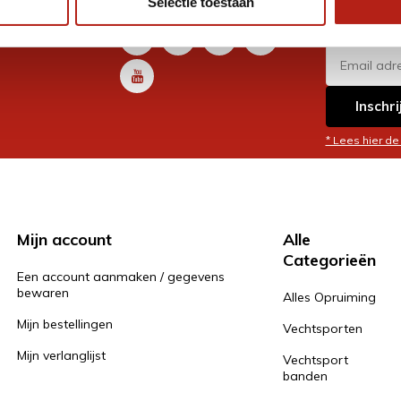
Selectie toestaan
promoti
en je graag
Inschri
* Lees hier de
Mijn account
Alle
Categorieën
Een account aanmaken / gegevens
bewaren
Alles Opruiming
Mijn bestellingen
Vechtsporten
Mijn verlanglijst
Vechtsport
banden