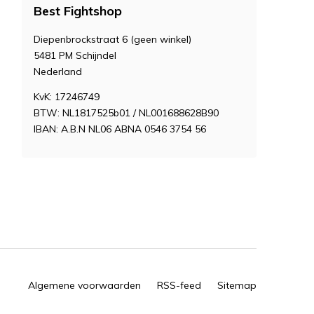
Best Fightshop
Diepenbrockstraat 6 (geen winkel)
5481 PM Schijndel
Nederland
KvK: 17246749
BTW: NL1817525b01 / NL001688628B90
IBAN: A.B.N NL06 ABNA 0546 3754 56
Algemene voorwaarden
RSS-feed
Sitemap