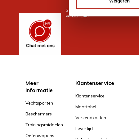
Weigeren
Stel je vraag in de chat, en we help
verder. 24/7
Meer
Klantenservice
informatie
Klantenservice
Vechtsporten
Maattabel
Beschermers
Verzendkosten
Trainingsmiddelen
Levertijd
Oefenwapens