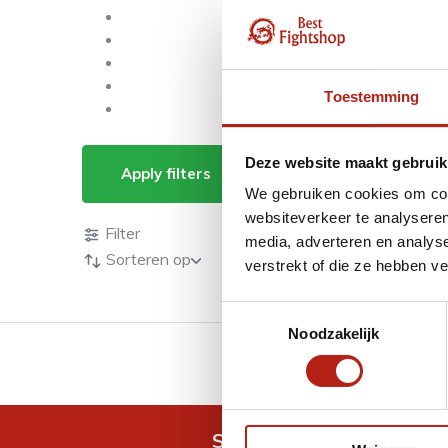
Toestemming
Producten getagd m
Deze website maakt gebruik
Apply filters
We gebruiken cookies om cont
Producten
websiteverkeer te analyseren
Filter
media, adverteren en analys
Sorteren op
verstrekt of die ze hebben v
Toestemmingsselectie
Noodzakelijk
GRATIS verzending v.a 
Snel antwoord op je vra