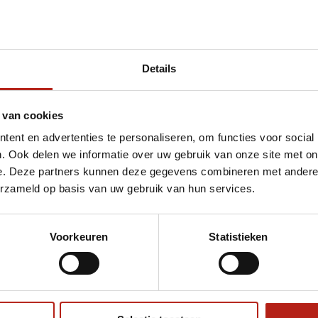
Details
et Adidas AIBA hoofdbeschermer
 van cookies
ent en advertenties te personaliseren, om functies voor social
. Ook delen we informatie over uw gebruik van onze site met on
e. Deze partners kunnen deze gegevens combineren met andere i
erzameld op basis van uw gebruik van hun services.
Voorkeuren
Statistieken
€75
Eenvoudig ruilen of retour
ag?
Volg ons
Ontvang 