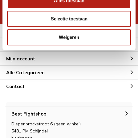
Alles toestaan
korting
* Lees hier de wettelijke beperkingen
Selectie toestaan
Meer informatie
Weigeren
Klantenservice
Mijn account
Alle Categorieën
Contact
Best Fightshop
Diepenbrockstraat 6 (geen winkel)
5481 PM Schijndel