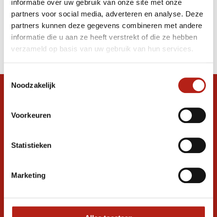
informatie over uw gebruik van onze site met onze
hoofdbeschermer blauw
partners voor social media, adverteren en analyse. Deze
partners kunnen deze gegevens combineren met andere
Producten
informatie die u aan ze heeft verstrekt of die ze hebben
Filter
verzameld op basis van uw gebruik van hun services.
Sorteren op
Toestemmingsselectie
Noodzakelijk
Snel antwoord op je vraag?
Stel je vraag in de chat, en we helpen je
Voorkeuren
graag verder. 24/7
Volg ons
Statistieken
Marketing
Ontvang de nieuwste aanbiedingen en
promoties
Inschrijven voor