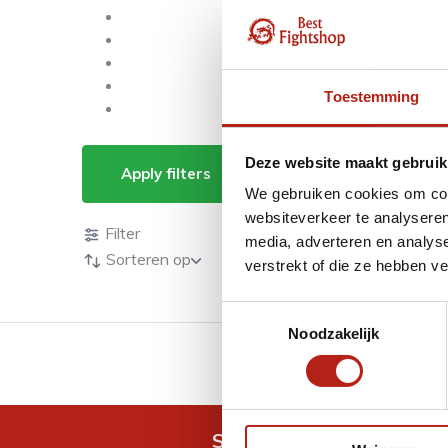
Toestemming
Producten getagd m
Deze website maakt gebruik
Apply filters
We gebruiken cookies om cont
Producten
websiteverkeer te analyseren
Filter
media, adverteren en analys
Sorteren op
verstrekt of die ze hebben v
Toestemmingsselectie
Noodzakelijk
GRATIS verzending v.a 
Snel antwoord op je vra