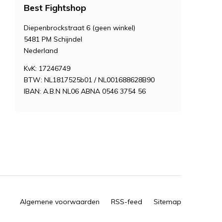
Best Fightshop
Diepenbrockstraat 6 (geen winkel)
5481 PM Schijndel
Nederland
KvK: 17246749
BTW: NL1817525b01 / NL001688628B90
IBAN: A.B.N NL06 ABNA 0546 3754 56
Algemene voorwaarden
RSS-feed
Sitemap