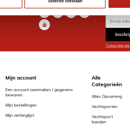
Selectie toestaan
promoti
en je graag
Inschri
* Lees hier de
Mijn account
Alle
Categorieën
Een account aanmaken / gegevens
bewaren
Alles Opruiming
Mijn bestellingen
Vechtsporten
Mijn verlanglijst
Vechtsport
banden