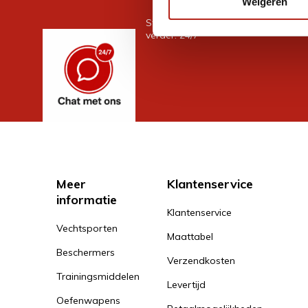
Weigeren
Stel je vraag in de chat, en we help
verder. 24/7
Meer
Klantenservice
informatie
Klantenservice
Vechtsporten
Maattabel
Beschermers
Verzendkosten
Trainingsmiddelen
Levertijd
Oefenwapens