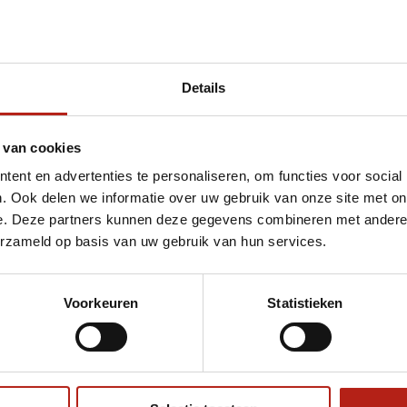
Details
et ademhalen
 van cookies
ent en advertenties te personaliseren, om functies voor social
. Ook delen we informatie over uw gebruik van onze site met on
e. Deze partners kunnen deze gegevens combineren met andere i
erzameld op basis van uw gebruik van hun services.
Voorkeuren
Statistieken
€75
Eenvoudig ruilen of retour
ag?
Volg ons
Ontvang 