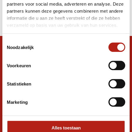
partners voor social media, adverteren en analyse. Deze
Producten
partners kunnen deze gegevens combineren met andere
informatie die u aan ze heeft verstrekt of die ze hebben
Filter
verzameld op basis van uw gebruik van hun services.
Sorteren op
Toestemmingsselectie
Noodzakelijk
Snel antwoord op je vraag?
Stel je vraag in de chat, en we helpen je
graag verder. 24/7
Voorkeuren
Volg ons
Statistieken
Marketing
Ontvang de nieuwste aanbiedingen en
promoties
Inschrijven voor
korting
Alles toestaan