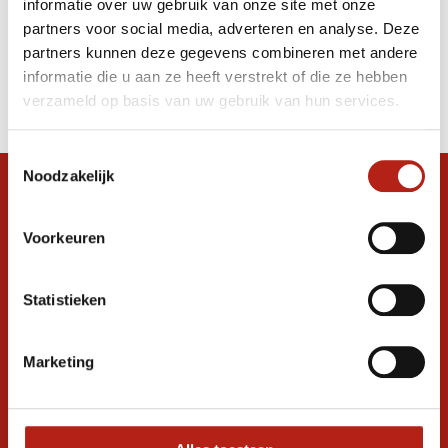
informatie over uw gebruik van onze site met onze
nunchaku
partners voor social media, adverteren en analyse. Deze
partners kunnen deze gegevens combineren met andere
Producten
informatie die u aan ze heeft verstrekt of die ze hebben
Filter
verzameld op basis van uw gebruik van hun services.
Sorteren op
Toestemmingsselectie
Noodzakelijk
Snel antwoord op je vraag?
Stel je vraag in de chat, en we helpen je
Voorkeuren
graag verder. 24/7
Volg ons
Statistieken
Marketing
Ontvang de nieuwste aanbiedingen en
promoties
Inschrijven voor