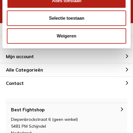
Alles toestaan
korting
* Lees hier de wettelijke beperkingen
Selectie toestaan
Meer informatie
Weigeren
Klantenservice
Mijn account
Alle Categorieën
Contact
Best Fightshop
Diepenbrockstraat 6 (geen winkel)
5481 PM Schijndel