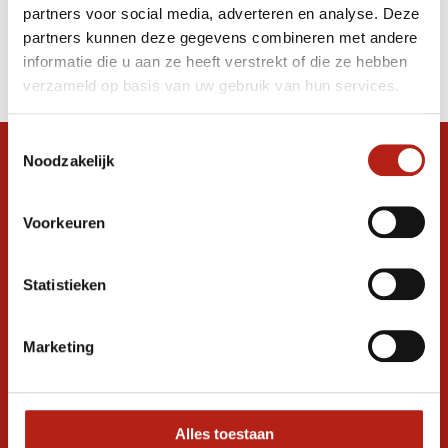
partners voor social media, adverteren en analyse. Deze
Producten
partners kunnen deze gegevens combineren met andere
informatie die u aan ze heeft verstrekt of die ze hebben
Filter
verzameld op basis van uw gebruik van hun services.
Sorteren op
Toestemmingsselectie
Noodzakelijk
Snel antwoord op je vraag?
Stel je vraag in de chat, en we helpen je
graag verder. 24/7
Voorkeuren
Volg ons
Statistieken
Marketing
Ontvang de nieuwste aanbiedingen en
promoties
Inschrijven voor
korting
Alles toestaan