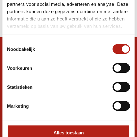
partners voor social media, adverteren en analyse. Deze
Producten
partners kunnen deze gegevens combineren met andere
informatie die u aan ze heeft verstrekt of die ze hebben
Filter
verzameld op basis van uw gebruik van hun services.
Sorteren op
Toestemmingsselectie
Noodzakelijk
Snel antwoord op je vraag?
Stel je vraag in de chat, en we helpen je
graag verder. 24/7
Voorkeuren
Volg ons
Statistieken
Marketing
Ontvang de nieuwste aanbiedingen en
promoties
Inschrijven voor
korting
Alles toestaan