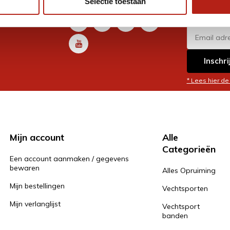
Selectie toestaan
promoti
en je graag
Inschri
* Lees hier de
Mijn account
Alle
Categorieën
Een account aanmaken / gegevens
bewaren
Alles Opruiming
Mijn bestellingen
Vechtsporten
Mijn verlanglijst
Vechtsport
banden