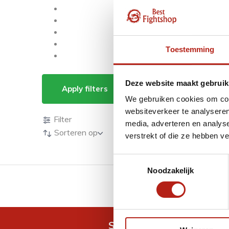
Toestemming
Producten getagd m
Deze website maakt gebruik
Apply filters
We gebruiken cookies om cont
Producten
websiteverkeer te analyseren
Filter
media, adverteren en analys
Sorteren op
verstrekt of die ze hebben v
Toestemmingsselectie
Noodzakelijk
GRATIS verzending v.a 
Snel antwoord op je vra