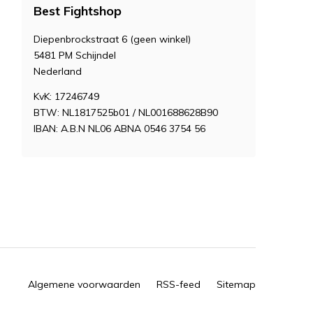
Best Fightshop
Diepenbrockstraat 6 (geen winkel)
5481 PM Schijndel
Nederland
KvK: 17246749
BTW: NL1817525b01 / NL001688628B90
IBAN: A.B.N NL06 ABNA 0546 3754 56
Algemene voorwaarden
RSS-feed
Sitemap