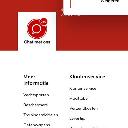
Weigeren
Stel je vraag in de chat, en we help
verder. 24/7
Meer
Klantenservice
informatie
Klantenservice
Vechtsporten
Maattabel
Beschermers
Verzendkosten
Trainingsmiddelen
Levertijd
Oefenwapens