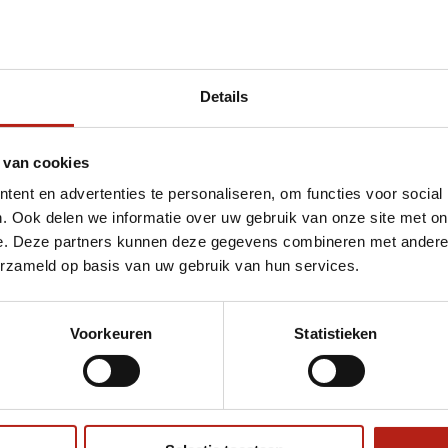
Details
et 96 cm
 van cookies
ent en advertenties te personaliseren, om functies voor social
. Ook delen we informatie over uw gebruik van onze site met on
e. Deze partners kunnen deze gegevens combineren met andere i
erzameld op basis van uw gebruik van hun services.
Voorkeuren
Statistieken
€75
Eenvoudig ruilen of retour
ag?
Volg ons
Ontvang 