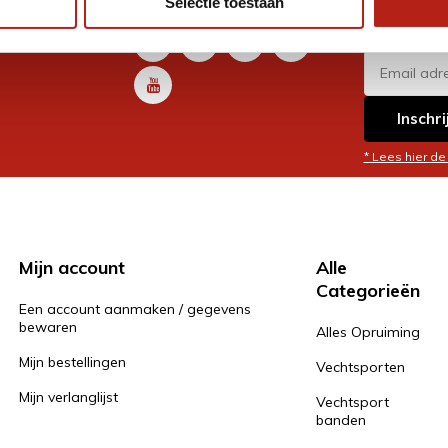
Selectie toestaan
promoti
en je graag
Inschri
* Lees hier de
Mijn account
Alle
Categorieën
Een account aanmaken / gegevens
bewaren
Alles Opruiming
Mijn bestellingen
Vechtsporten
Mijn verlanglijst
Vechtsport
banden