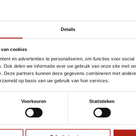
Details
et 92x28
 van cookies
ent en advertenties te personaliseren, om functies voor social
. Ook delen we informatie over uw gebruik van onze site met on
e. Deze partners kunnen deze gegevens combineren met andere i
erzameld op basis van uw gebruik van hun services.
Voorkeuren
Statistieken
€75
Eenvoudig ruilen of retour
ag?
Volg ons
Ontvang 