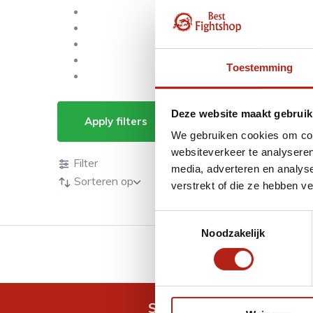
Toestemming
Producten getagd m
Deze website maakt gebruik
Apply filters
We gebruiken cookies om cont
Producten
websiteverkeer te analyseren
Filter
media, adverteren en analys
Sorteren op
verstrekt of die ze hebben v
Toestemmingsselectie
Noodzakelijk
GRATIS verzending v.a 
Snel antwoord op je vra