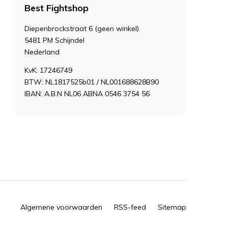
Best Fightshop
Diepenbrockstraat 6 (geen winkel)
5481 PM Schijndel
Nederland
KvK: 17246749
BTW: NL1817525b01 / NL001688628B90
IBAN: A.B.N NL06 ABNA 0546 3754 56
Algemene voorwaarden
RSS-feed
Sitemap