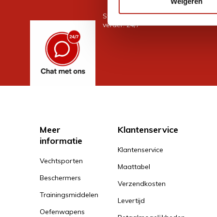
Weigeren
Stel je vraag in de chat, en we help
verder. 24/7
Meer
Klantenservice
informatie
Klantenservice
Vechtsporten
Maattabel
Beschermers
Verzendkosten
Trainingsmiddelen
Levertijd
Oefenwapens