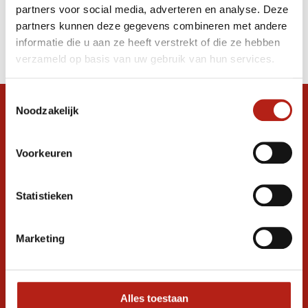
partners voor social media, adverteren en analyse. Deze
Producten
partners kunnen deze gegevens combineren met andere
informatie die u aan ze heeft verstrekt of die ze hebben
Filter
verzameld op basis van uw gebruik van hun services.
Sorteren op
Toestemmingsselectie
Noodzakelijk
Snel antwoord op je vraag?
Stel je vraag in de chat, en we helpen je
graag verder. 24/7
Voorkeuren
Volg ons
Statistieken
Marketing
Ontvang de nieuwste aanbiedingen en
promoties
Inschrijven voor
korting
Alles toestaan