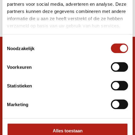
partners voor social media, adverteren en analyse. Deze
Producten
partners kunnen deze gegevens combineren met andere
informatie die u aan ze heeft verstrekt of die ze hebben
Filter
verzameld op basis van uw gebruik van hun services.
Sorteren op
Toestemmingsselectie
Noodzakelijk
Snel antwoord op je vraag?
Stel je vraag in de chat, en we helpen je
graag verder. 24/7
Voorkeuren
Volg ons
Statistieken
Marketing
Ontvang de nieuwste aanbiedingen en
promoties
Inschrijven voor
korting
Alles toestaan