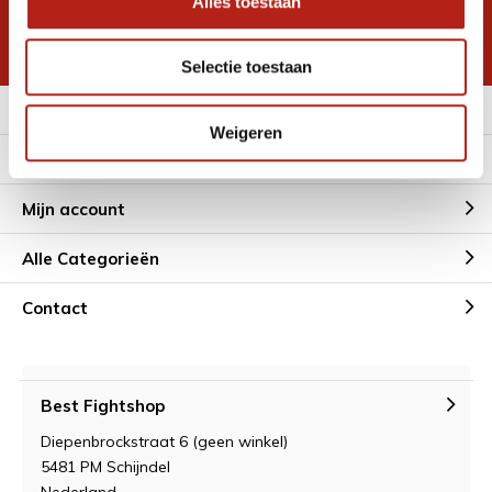
Alles toestaan
korting
* Lees hier de wettelijke beperkingen
Selectie toestaan
Meer informatie
Weigeren
Klantenservice
Mijn account
Alle Categorieën
Contact
Best Fightshop
Diepenbrockstraat 6 (geen winkel)
5481 PM Schijndel