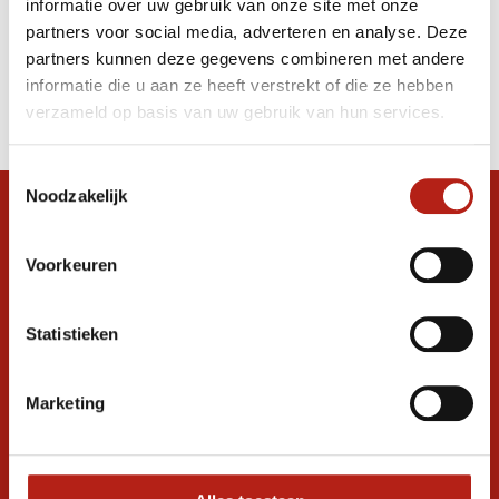
informatie over uw gebruik van onze site met onze
wandhouder
partners voor social media, adverteren en analyse. Deze
partners kunnen deze gegevens combineren met andere
Producten
informatie die u aan ze heeft verstrekt of die ze hebben
Filter
verzameld op basis van uw gebruik van hun services.
Sorteren op
Toestemmingsselectie
Noodzakelijk
Snel antwoord op je vraag?
Stel je vraag in de chat, en we helpen je
Voorkeuren
graag verder. 24/7
Volg ons
Statistieken
Marketing
Ontvang de nieuwste aanbiedingen en
promoties
Inschrijven voor