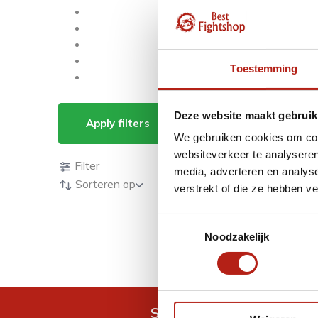
Toestemming
Producten getagd 
Deze website maakt gebruik
Apply filters
We gebruiken cookies om cont
Producten
websiteverkeer te analyseren
Filter
media, adverteren en analys
Sorteren op
verstrekt of die ze hebben v
Toestemmingsselectie
Noodzakelijk
GRATIS verzending v.a 
Snel antwoord op je vra