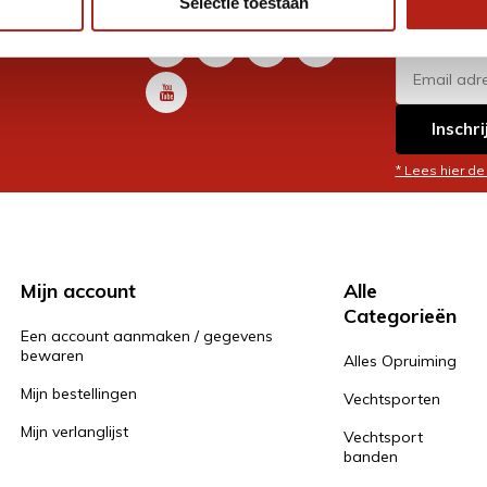
Selectie toestaan
promoti
en je graag
Inschri
* Lees hier de
Mijn account
Alle
Categorieën
Een account aanmaken / gegevens
bewaren
Alles Opruiming
Mijn bestellingen
Vechtsporten
Mijn verlanglijst
Vechtsport
banden