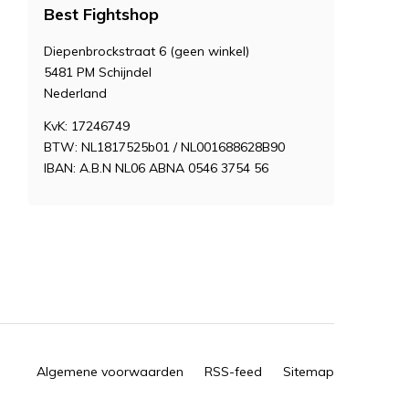
Best Fightshop
Diepenbrockstraat 6 (geen winkel)
5481 PM Schijndel
Nederland
KvK: 17246749
BTW: NL1817525b01 / NL001688628B90
IBAN: A.B.N NL06 ABNA 0546 3754 56
Algemene voorwaarden
RSS-feed
Sitemap