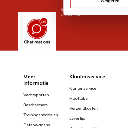
Weigeren
Stel je vraag in de chat, en we help
verder. 24/7
Meer
Klantenservice
informatie
Klantenservice
Vechtsporten
Maattabel
Beschermers
Verzendkosten
Trainingsmiddelen
Levertijd
Oefenwapens