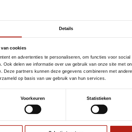
Details
met 74X30Cm
 van cookies
ent en advertenties te personaliseren, om functies voor social
. Ook delen we informatie over uw gebruik van onze site met on
e. Deze partners kunnen deze gegevens combineren met andere i
erzameld op basis van uw gebruik van hun services.
Voorkeuren
Statistieken
€75
Eenvoudig ruilen of retour
ag?
Volg ons
Ontvang 