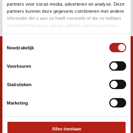
partners voor social media, adverteren en analyse. Deze
Producten
partners kunnen deze gegevens combineren met andere
informatie die u aan ze heeft verstrekt of die ze hebben
Filter
verzameld op basis van uw gebruik van hun services.
Sorteren op
Toestemmingsselectie
Noodzakelijk
Snel antwoord op je vraag?
Stel je vraag in de chat, en we helpen je
graag verder. 24/7
Voorkeuren
Volg ons
Statistieken
Marketing
Ontvang de nieuwste aanbiedingen en
promoties
Inschrijven voor
korting
Alles toestaan