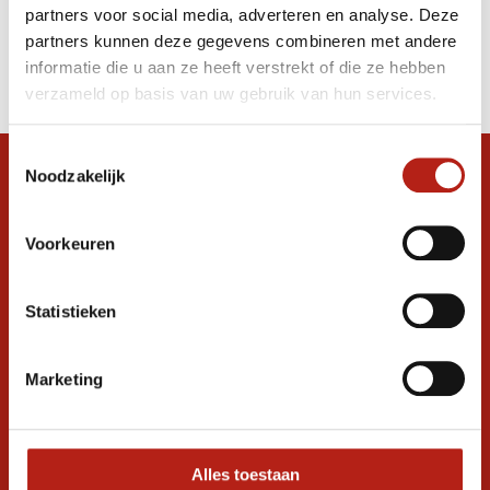
partners voor social media, adverteren en analyse. Deze
Producten
partners kunnen deze gegevens combineren met andere
informatie die u aan ze heeft verstrekt of die ze hebben
Filter
verzameld op basis van uw gebruik van hun services.
Sorteren op
Toestemmingsselectie
Noodzakelijk
Snel antwoord op je vraag?
Stel je vraag in de chat, en we helpen je
graag verder. 24/7
Voorkeuren
Volg ons
Statistieken
Marketing
Ontvang de nieuwste aanbiedingen en
promoties
Inschrijven voor
korting
Alles toestaan