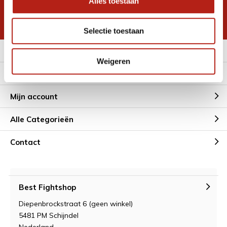
Alles toestaan
korting
* Lees hier de wettelijke beperkingen
Selectie toestaan
Meer informatie
Weigeren
Klantenservice
Mijn account
Alle Categorieën
Contact
Best Fightshop
Diepenbrockstraat 6 (geen winkel)
5481 PM Schijndel