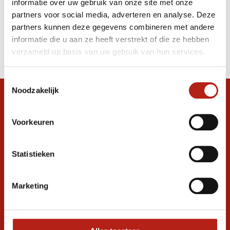
informatie over uw gebruik van onze site met onze
hout japanse kwaliteit
partners voor social media, adverteren en analyse. Deze
partners kunnen deze gegevens combineren met andere
Producten
informatie die u aan ze heeft verstrekt of die ze hebben
Filter
verzameld op basis van uw gebruik van hun services.
Sorteren op
Toestemmingsselectie
Noodzakelijk
Snel antwoord op je vraag?
Stel je vraag in de chat, en we helpen je
Voorkeuren
graag verder. 24/7
Volg ons
Statistieken
Marketing
Ontvang de nieuwste aanbiedingen en
promoties
Inschrijven voor