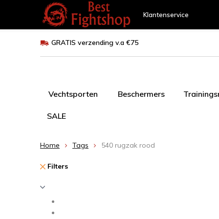
Klantenservice
GRATIS verzending v.a €75
Vechtsporten
Beschermers
Training
SALE
Home
Tags
540 rugzak rood
Filters