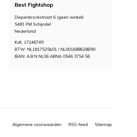
Best Fightshop
Diepenbrockstraat 6 (geen winkel)
5481 PM Schijndel
Nederland
KvK: 17246749
BTW: NL1817525b01 / NL001688628B90
IBAN: A.B.N NL06 ABNA 0546 3754 56
Algemene voorwaarden
RSS-feed
Sitemap