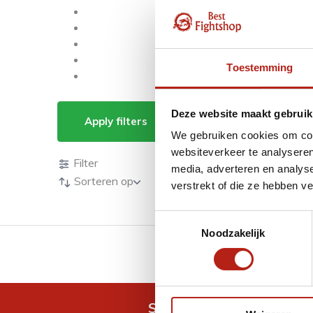
Toestemming
Producten getagd m
Deze website maakt gebruik
Apply filters
We gebruiken cookies om cont
Producten
websiteverkeer te analyseren
Filter
media, adverteren en analys
Sorteren op
verstrekt of die ze hebben v
Toestemmingsselectie
Noodzakelijk
GRATIS verzending v.a 
Snel antwoord op je vra