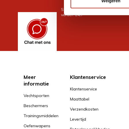
Weigeren
Stel je vraag in de chat, en we help
verder. 24/7
Meer
Klantenservice
informatie
Klantenservice
Vechtsporten
Maattabel
Beschermers
Verzendkosten
Trainingsmiddelen
Levertijd
Oefenwapens