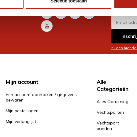
Selectie toestaan
promoti
en je graag
Inschri
* Lees hier de
Mijn account
Alle
Categorieën
Een account aanmaken / gegevens
bewaren
Alles Opruiming
Mijn bestellingen
Vechtsporten
Mijn verlanglijst
Vechtsport
banden