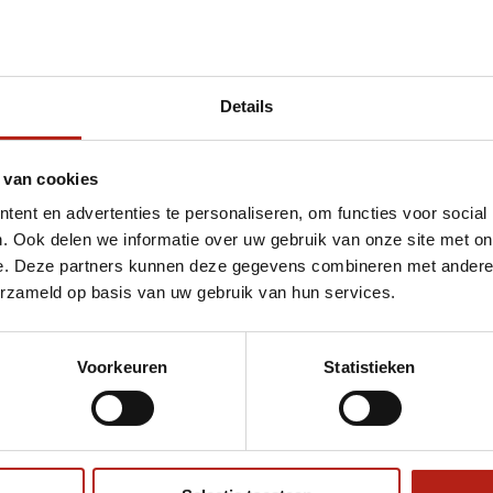
Details
et 540 rugzak rood
 van cookies
ent en advertenties te personaliseren, om functies voor social
. Ook delen we informatie over uw gebruik van onze site met on
e. Deze partners kunnen deze gegevens combineren met andere i
erzameld op basis van uw gebruik van hun services.
Voorkeuren
Statistieken
€75
Eenvoudig ruilen of retour
ag?
Volg ons
Ontvang 