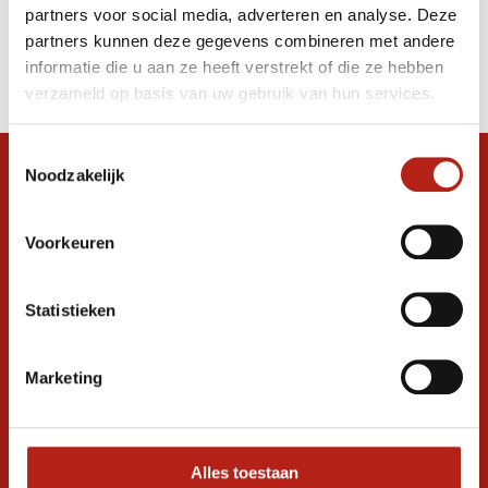
partners voor social media, adverteren en analyse. Deze
Producten
partners kunnen deze gegevens combineren met andere
informatie die u aan ze heeft verstrekt of die ze hebben
Filter
verzameld op basis van uw gebruik van hun services.
Sorteren op
Toestemmingsselectie
Noodzakelijk
Snel antwoord op je vraag?
Stel je vraag in de chat, en we helpen je
graag verder. 24/7
Voorkeuren
Volg ons
Statistieken
Marketing
Ontvang de nieuwste aanbiedingen en
promoties
Inschrijven voor
korting
Alles toestaan