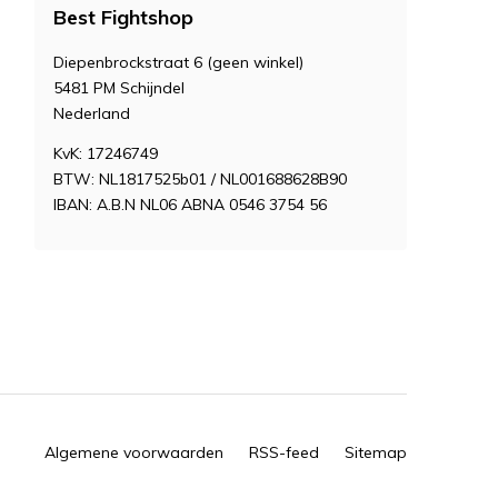
Best Fightshop
Diepenbrockstraat 6 (geen winkel)
5481 PM Schijndel
Nederland
KvK: 17246749
BTW: NL1817525b01 / NL001688628B90
IBAN: A.B.N NL06 ABNA 0546 3754 56
Algemene voorwaarden
RSS-feed
Sitemap