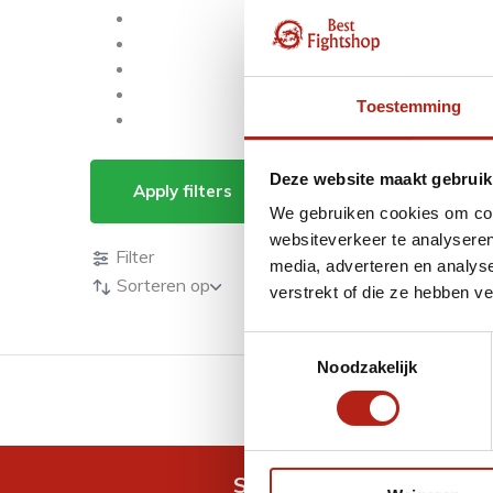
Toestemming
Producten getagd 
Deze website maakt gebruik
Apply filters
We gebruiken cookies om cont
Producten
websiteverkeer te analyseren
Filter
media, adverteren en analys
Sorteren op
verstrekt of die ze hebben v
Toestemmingsselectie
Noodzakelijk
GRATIS verzending v.a 
Snel antwoord op je vra