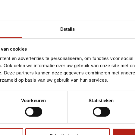
Details
met 50m
 van cookies
ent en advertenties te personaliseren, om functies voor social
. Ook delen we informatie over uw gebruik van onze site met on
e. Deze partners kunnen deze gegevens combineren met andere i
erzameld op basis van uw gebruik van hun services.
Voorkeuren
Statistieken
€75
Eenvoudig ruilen of retour
ag?
Volg ons
Ontvang 