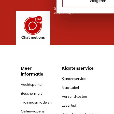
Weigeren
Stel je vraag in de chat, en we help
verder. 24/7
Meer
Klantenservice
informatie
Klantenservice
Vechtsporten
Maattabel
Beschermers
Verzendkosten
Trainingsmiddelen
Levertijd
Oefenwapens