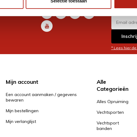
Selectie toestaan
promoti
en je graag
Inschri
* Lees hier de
Mijn account
Alle
Categorieën
Een account aanmaken / gegevens
bewaren
Alles Opruiming
Mijn bestellingen
Vechtsporten
Mijn verlanglijst
Vechtsport
banden