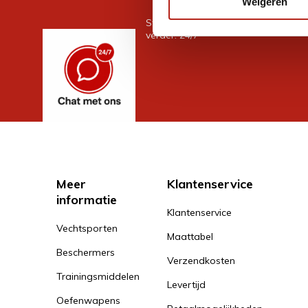
Weigeren
Stel je vraag in de chat, en we help
verder. 24/7
Meer
Klantenservice
informatie
Klantenservice
Vechtsporten
Maattabel
Beschermers
Verzendkosten
Trainingsmiddelen
Levertijd
Oefenwapens