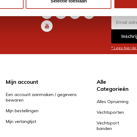
Selectie toestaan
promoti
en je graag
Inschri
* Lees hier de
Mijn account
Alle
Categorieën
Een account aanmaken / gegevens
bewaren
Alles Opruiming
Mijn bestellingen
Vechtsporten
Mijn verlanglijst
Vechtsport
banden