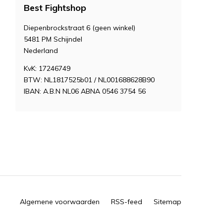
Best Fightshop
Diepenbrockstraat 6 (geen winkel)
5481 PM Schijndel
Nederland
KvK: 17246749
BTW: NL1817525b01 / NL001688628B90
IBAN: A.B.N NL06 ABNA 0546 3754 56
Algemene voorwaarden
RSS-feed
Sitemap