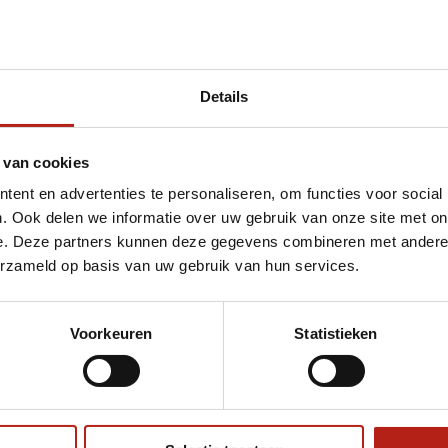
Details
t 5 paar Tabi sokken
 van cookies
ent en advertenties te personaliseren, om functies voor social
. Ook delen we informatie over uw gebruik van onze site met on
e. Deze partners kunnen deze gegevens combineren met andere i
erzameld op basis van uw gebruik van hun services.
Voorkeuren
Statistieken
€75
Eenvoudig ruilen of retour
ag?
Volg ons
Ontvang 