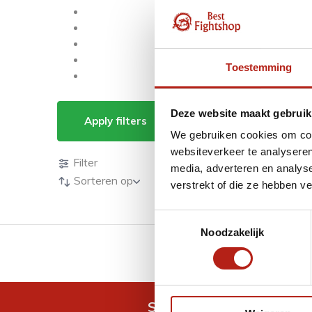
Toestemming
Producten getagd me
Deze website maakt gebruik
Apply filters
We gebruiken cookies om cont
Producten
websiteverkeer te analyseren
Filter
media, adverteren en analys
Sorteren op
verstrekt of die ze hebben v
Toestemmingsselectie
Noodzakelijk
GRATIS verzending v.a 
Snel antwoord op je vra