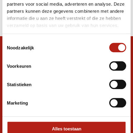
partners voor social media, adverteren en analyse. Deze
Producten
partners kunnen deze gegevens combineren met andere
informatie die u aan ze heeft verstrekt of die ze hebben
Filter
verzameld op basis van uw gebruik van hun services.
Sorteren op
Toestemmingsselectie
Noodzakelijk
Snel antwoord op je vraag?
Stel je vraag in de chat, en we helpen je
graag verder. 24/7
Voorkeuren
Volg ons
Statistieken
Marketing
Ontvang de nieuwste aanbiedingen en
promoties
Inschrijven voor
korting
Alles toestaan