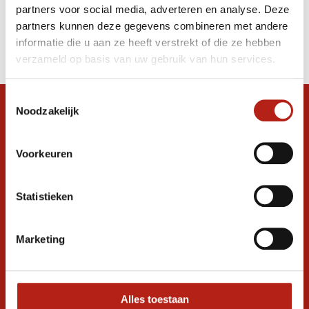
partners voor social media, adverteren en analyse. Deze
Producten
partners kunnen deze gegevens combineren met andere
informatie die u aan ze heeft verstrekt of die ze hebben
Filter
verzameld op basis van uw gebruik van hun services.
Sorteren op
Toestemmingsselectie
Noodzakelijk
Snel antwoord op je vraag?
Stel je vraag in de chat, en we helpen je
graag verder. 24/7
Voorkeuren
Volg ons
Statistieken
Marketing
Ontvang de nieuwste aanbiedingen en
promoties
Inschrijven voor
korting
Alles toestaan