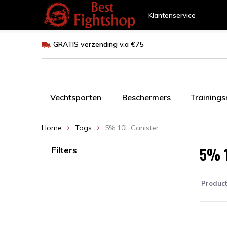
Klantenservice
GRATIS verzending v.a €75
Vechtsporten
Beschermers
Training
Home
Tags
5% 10L Canister
5% 1
Filters
Produc