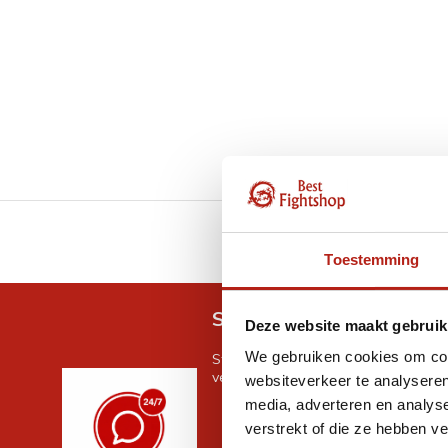
GRATIS verzending v.a 
Toestemming
Snel antwoord op je vra
Deze website maakt gebruik
We gebruiken cookies om cont
Stel je vraag in de chat, en we help
verder. 24/7
websiteverkeer te analyseren
media, adverteren en analys
verstrekt of die ze hebben v