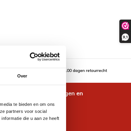
9,1
100 dagen retourrecht
Over
de nieuwste aanbiedingen en
es
 media te bieden en om ons
ze partners voor social
nformatie die u aan ze heeft
jven voor korting