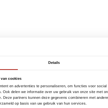
€75
Eenvoudig ruilen of retour
Details
ag?
Volg ons
Ontvang 
 van cookies
promoti
ent en advertenties te personaliseren, om functies voor social
en je graag
. Ook delen we informatie over uw gebruik van onze site met on
e. Deze partners kunnen deze gegevens combineren met andere i
erzameld op basis van uw gebruik van hun services.
Inschri