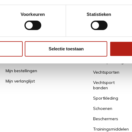
* Lees hier de
Voorkeuren
Statistieken
Mijn account
Alle
Categorieën
Selectie toestaan
Een account aanmaken / gegevens
bewaren
Alles Opruiming
Mijn bestellingen
Vechtsporten
Mijn verlanglijst
Vechtsport
banden
Sportkleding
Schoenen
Beschermers
Trainingsmiddelen