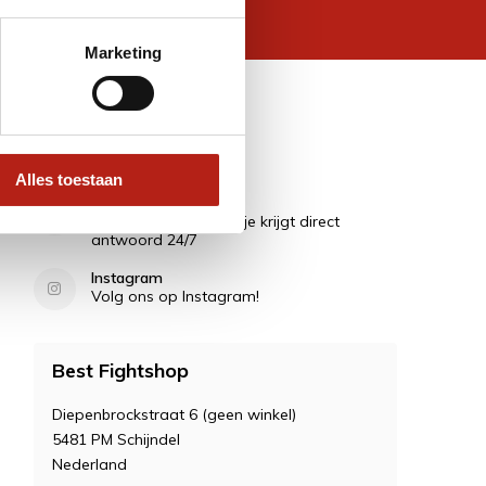
 wettelijke beperkingen
Marketing
Contact
Alles toestaan
Vragen?
Stel ze in de Chat en je krijgt direct
antwoord 24/7
Instagram
Volg ons op Instagram!
Best Fightshop
Diepenbrockstraat 6 (geen winkel)
5481 PM Schijndel
Nederland