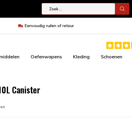
Eenvoudig ruilen of retour
smiddelen
Oefenwapens
Kleding
Schoenen
0L Canister
ten