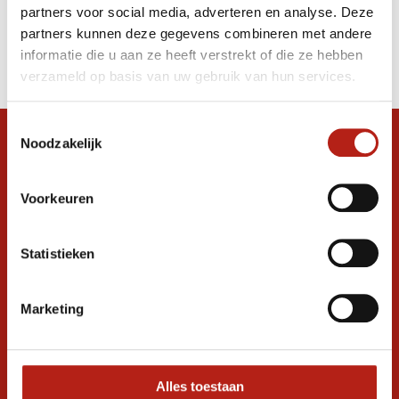
partners voor social media, adverteren en analyse. Deze
Producten
partners kunnen deze gegevens combineren met andere
informatie die u aan ze heeft verstrekt of die ze hebben
Filter
verzameld op basis van uw gebruik van hun services.
Sorteren op
Toestemmingsselectie
Noodzakelijk
Snel antwoord op je vraag?
Stel je vraag in de chat, en we helpen je
graag verder. 24/7
Voorkeuren
Volg ons
Statistieken
Marketing
Ontvang de nieuwste aanbiedingen en
promoties
Inschrijven voor
korting
Alles toestaan