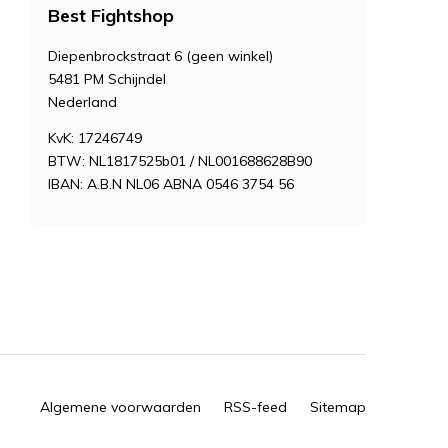
Best Fightshop
Diepenbrockstraat 6 (geen winkel)
5481 PM Schijndel
Nederland
KvK: 17246749
BTW: NL1817525b01 / NL001688628B90
IBAN: A.B.N NL06 ABNA 0546 3754 56
Algemene voorwaarden
RSS-feed
Sitemap