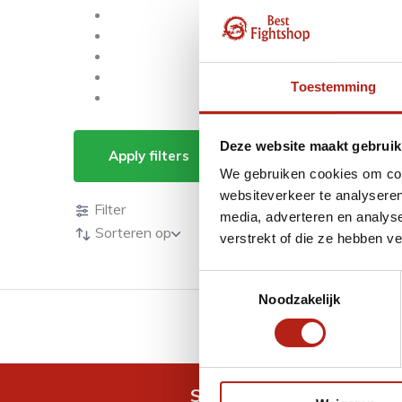
Toestemming
Producten getagd 
Deze website maakt gebruik
Apply filters
We gebruiken cookies om cont
Producten
websiteverkeer te analyseren
Filter
media, adverteren en analys
Sorteren op
verstrekt of die ze hebben v
Toestemmingsselectie
Noodzakelijk
GRATIS verzending v.a 
Snel antwoord op je vra