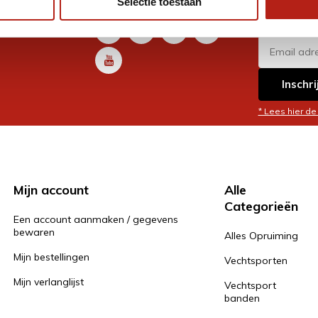
Selectie toestaan
promoti
en je graag
Inschri
* Lees hier de
Mijn account
Alle
Categorieën
Een account aanmaken / gegevens
bewaren
Alles Opruiming
Mijn bestellingen
Vechtsporten
Mijn verlanglijst
Vechtsport
banden