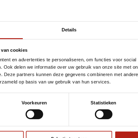
Details
met 4cm
 van cookies
ent en advertenties te personaliseren, om functies voor social
. Ook delen we informatie over uw gebruik van onze site met on
e. Deze partners kunnen deze gegevens combineren met andere i
erzameld op basis van uw gebruik van hun services.
Voorkeuren
Statistieken
€75
Eenvoudig ruilen of retour
ag?
Volg ons
Ontvang 