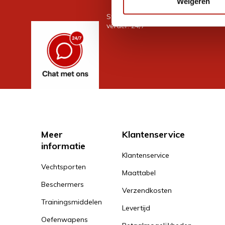
Weigeren
Stel je vraag in de chat, en we help
verder. 24/7
Meer
Klantenservice
informatie
Klantenservice
Vechtsporten
Maattabel
Beschermers
Verzendkosten
Trainingsmiddelen
Levertijd
Oefenwapens