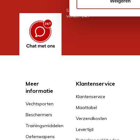
Weigeren
Stel je vraag in de chat, en we help
verder. 24/7
Meer
Klantenservice
informatie
Klantenservice
Vechtsporten
Maattabel
Beschermers
Verzendkosten
Trainingsmiddelen
Levertijd
Oefenwapens