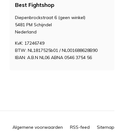
Best Fightshop
Diepenbrockstraat 6 (geen winkel)
5481 PM Schijndel
Nederland
KvK: 17246749
BTW: NL1817525b01 / NL001688628B90
IBAN: A.B.N NL06 ABNA 0546 3754 56
Algemene voorwaarden
RSS-feed
Sitemap