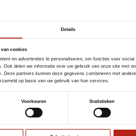
Details
et 480 gram
 van cookies
ent en advertenties te personaliseren, om functies voor social
. Ook delen we informatie over uw gebruik van onze site met on
e. Deze partners kunnen deze gegevens combineren met andere i
erzameld op basis van uw gebruik van hun services.
Voorkeuren
Statistieken
€75
Eenvoudig ruilen of retour
ag?
Volg ons
Ontvang 