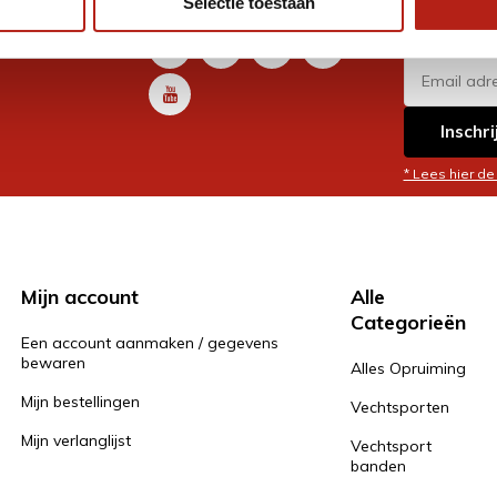
Selectie toestaan
promoti
en je graag
Inschri
* Lees hier de
Mijn account
Alle
Categorieën
Een account aanmaken / gegevens
bewaren
Alles Opruiming
Mijn bestellingen
Vechtsporten
Mijn verlanglijst
Vechtsport
banden