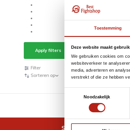
Toestemming
Producten getagd m
Deze website maakt gebruik
Apply filters
We gebruiken cookies om cont
Producten
websiteverkeer te analyseren
Filter
media, adverteren en analys
Sorteren op
verstrekt of die ze hebben v
Toestemmingsselectie
Noodzakelijk
GRATIS verzending v.a 
Snel antwoord op je vra